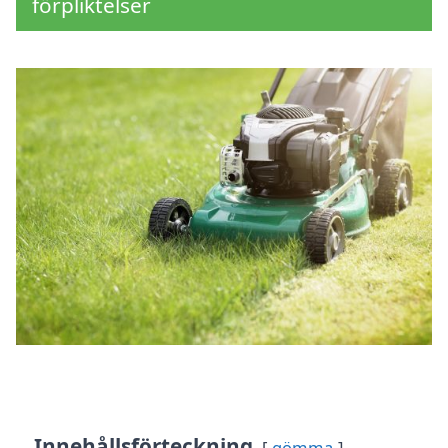
förpliktelser
Innehållsförteckning
gömma