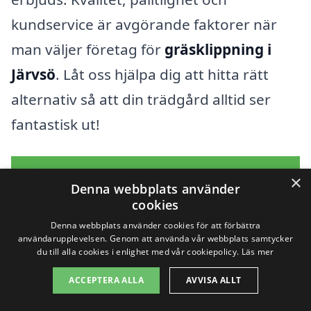
kundservice är avgörande faktorer när
man väljer företag för
gräsklippning i
Järvsö
. Låt oss hjälpa dig att hitta rätt
alternativ så att din trädgård alltid ser
fantastisk ut!
Få 3 erbjudanden, gratis och utan
×
Denna webbplats använder
förpliktelser
cookies
Denna webbplats använder cookies för att förbättra
användarupplevelsen. Genom att använda vår webbplats samtycker
du till alla cookies i enlighet med vår cookiepolicy.
Läs mer
Sök efter en
ACCEPTERA ALLA
AVVISA ALLT
professionell för