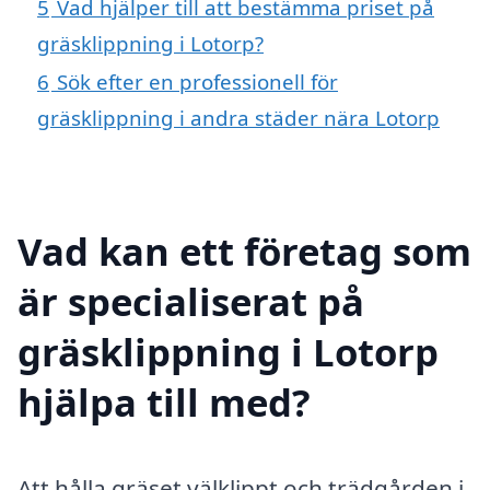
5
Vad hjälper till att bestämma priset på
gräsklippning i Lotorp?
6
Sök efter en professionell för
gräsklippning i andra städer nära Lotorp
Vad kan ett företag som
är specialiserat på
gräsklippning i Lotorp
hjälpa till med?
Att hålla gräset välklippt och trädgården i