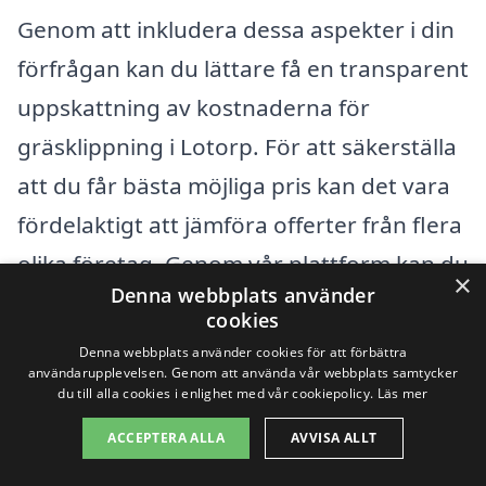
Genom att inkludera dessa aspekter i din
förfrågan kan du lättare få en transparent
uppskattning av kostnaderna för
gräsklippning i Lotorp. För att säkerställa
att du får bästa möjliga pris kan det vara
fördelaktigt att jämföra offerter från flera
olika företag. Genom vår plattform kan du
×
Denna webbplats använder
enkelt få flera erbjudanden och därmed
cookies
välja det alternativ som bäst passar dina
Denna webbplats använder cookies för att förbättra
användarupplevelsen. Genom att använda vår webbplats samtycker
behov och din budget. Att investera i
du till alla cookies i enlighet med vår cookiepolicy.
Läs mer
professionell gräsklippning kan spara tid
ACCEPTERA ALLA
AVVISA ALLT
och ge dig en vacker och välskött