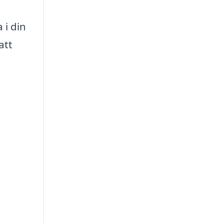
 i din
att