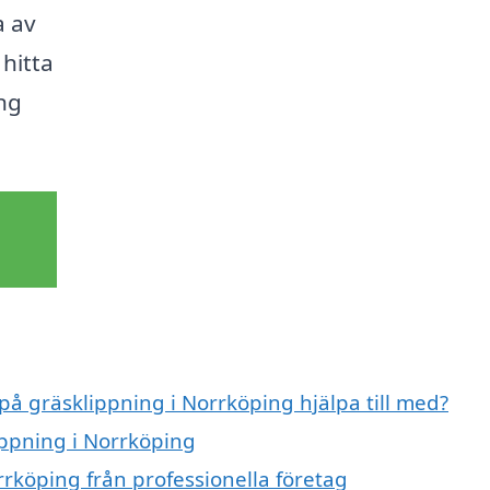
a av
 hitta
ing
 på gräsklippning i Norrköping hjälpa till med?
ippning i Norrköping
rköping från professionella företag