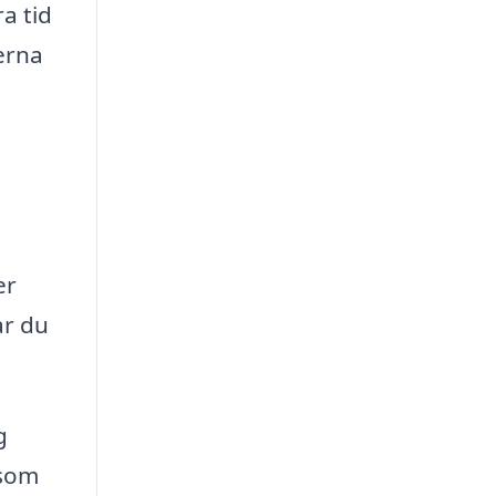
a tid
erna
er
ar du
g
 som