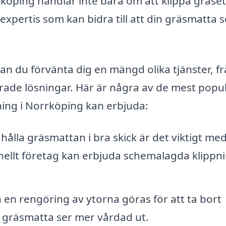
köping handlar inte bara om att klippa gräset
expertis som kan bidra till att din gräsmatta s
kan du förvänta dig en mängd olika tjänster, f
rade lösningar. Här är några av de mest popu
ning i Norrköping kan erbjuda:
 hålla gräsmattan i bra skick är det viktigt me
nellt företag kan erbjuda schemalagda klippn
 en rengöring av ytorna göras för att ta bort
in gräsmatta ser mer vårdad ut.