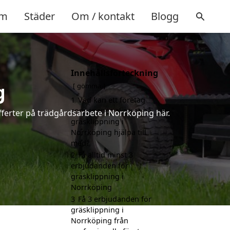
m
Städer
Om / kontakt
Blogg
Innehållsförteckning
g
gömma
1
Vad kan ett företag
som är specialiserat på
fferter på trädgårdsarbete i Norrköping här.
gräsklippning i
Norrköping hjälpa till
med?
2
Få alltid minst 3
erbjudanden för
gräsklippning i
Norrköping
3
Få 3 erbjudanden för
gräsklippning i
Norrköping från