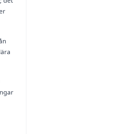
; det
er
rån
lära
d
ingar