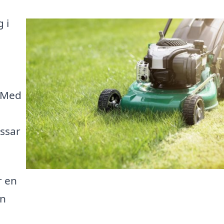
 i
. Med
ssar
r en
en