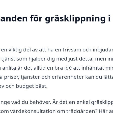
danden för gräsklippning i
r en viktig del av att ha en trivsam och inbjud
 tjänst som hjälper dig med just detta, men i
anlita är det alltid en bra idé att inhämtat mi
 priser, tjänster och erfarenheter kan du lätt
ov och budget bäst.
gt ange vad du behöver. Är det en enkel gräskli
 som värdekonsultation om trädgården? Här ä