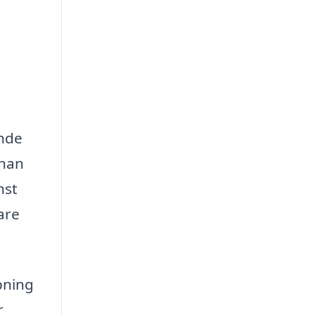
ande
nnan
nst
are
ppning
r