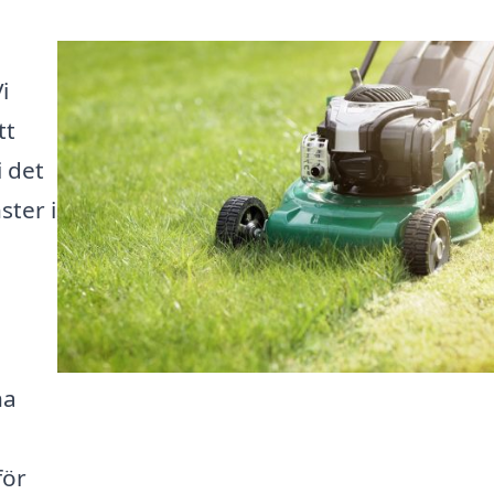
i
tt
i det
ster i
na
för