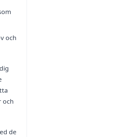
 som
ov och
dig
e
tta
r och
med de