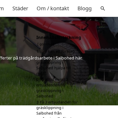
m
Städer
Om / kontakt
Blogg
Innehållsförteckning
gömma
1
Vad kan ett företag
som är specialiserat på
fferter på trädgårdsarbete i Salbohed här.
gräsklippning i
Salbohed hjälpa till
med?
2
Få alltid minst 3
erbjudanden för
gräsklippning i
Salbohed
3
Få 3 erbjudanden för
gräsklippning i
Salbohed från