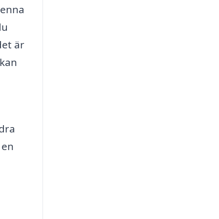
 denna
du
det är
 kan
ndra
 en