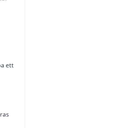
a ett
eras