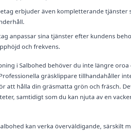
retag erbjuder även kompletterande tjänster
derhåll.
ag anpassar sina tjänster efter kundens beh
ipphöjd och frekvens.
ppning i Salbohed behöver du inte längre oroa 
Professionella gräsklippare tillhandahåller int
ör att hålla din gräsmatta grön och fräsch. De
viteter, samtidigt som du kan njuta av en vacke
i Salbohed kan verka överväldigande, särskilt 