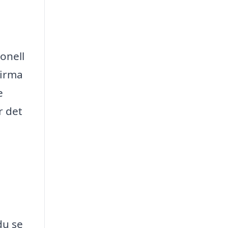
onell
firma
e
r det
du se