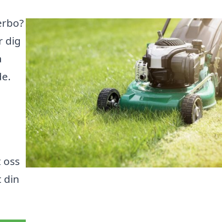
ferbo?
r dig
a
de.
 oss
 din