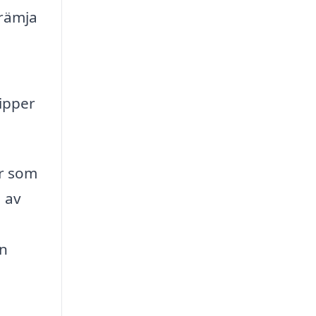
rämja
lipper
er som
a av
en