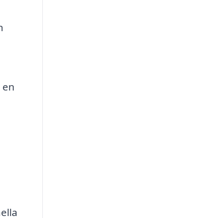
n
r en
ella