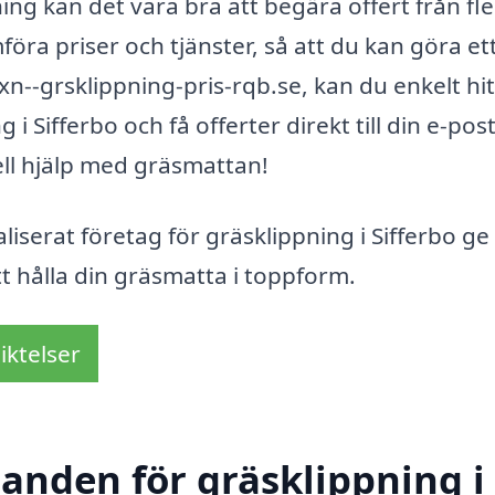
ning kan det vara bra att begära offert från fl
mföra priser och tjänster, så att du kan göra et
n--grsklippning-pris-rqb.se, kan du enkelt hi
i Sifferbo och få offerter direkt till din e-pos
nell hjälp med gräsmattan!
liserat företag för gräsklippning i Sifferbo ge
tt hålla din gräsmatta i toppform.
iktelser
danden för gräsklippning i