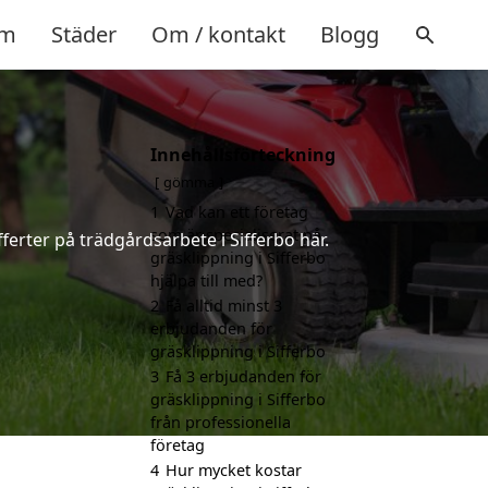
m
Städer
Om / kontakt
Blogg
Innehållsförteckning
gömma
1
Vad kan ett företag
som är specialiserat på
ferter på trädgårdsarbete i Sifferbo här.
gräsklippning i Sifferbo
hjälpa till med?
2
Få alltid minst 3
erbjudanden för
gräsklippning i Sifferbo
3
Få 3 erbjudanden för
gräsklippning i Sifferbo
från professionella
företag
4
Hur mycket kostar