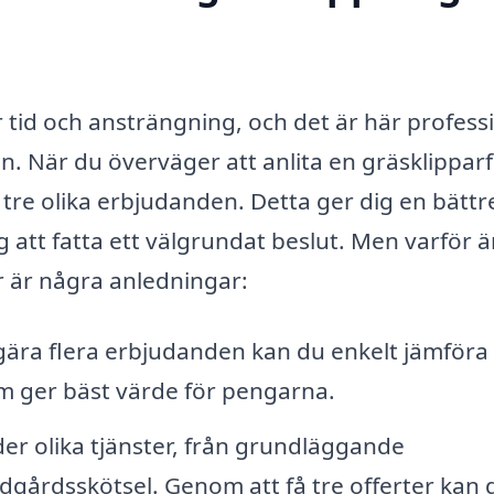
r tid och ansträngning, och det är här professi
en. När du överväger att anlita en gräsklippar
t tre olika erbjudanden. Detta ger dig en bättr
 att fatta ett välgrundat beslut. Men varför ä
är är några anledningar:
ära flera erbjudanden kan du enkelt jämföra
om ger bäst värde för pengarna.
er olika tjänster, från grundläggande
dgårdsskötsel. Genom att få tre offerter kan 