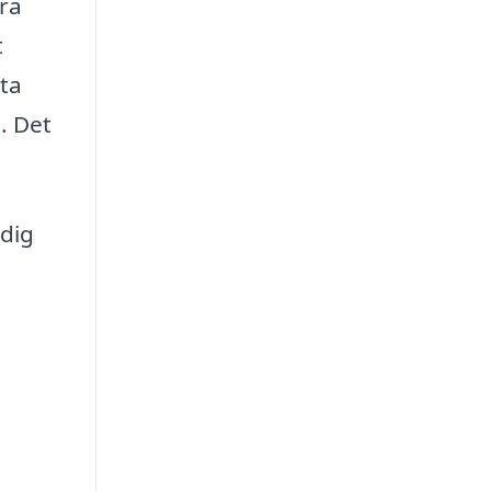
era
t
tta
t. Det
 dig