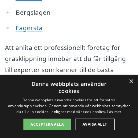
Bergslagen
Fagersta
Att anlita ett professionellt företag för
gräsklippning innebär att du får tillgång
till experter som känner till de bästa
×
metoderna och utrustningen för att få din
Denna webbplats använder
cookies
gräsmatta att se perfekt ut. Fördelarna
Denna webbplats använder cookies för att förbättra
med att använda en tjänst för
användarupplevelsen. Genom att använda vår webbplats samtycker
du till alla cookies i enlighet med vår cookiepolicy.
Läs mer
gräsklippning omfattar:
ACCEPTERA ALLA
AVVISA ALLT
Kvalitetsskärr och professionellt