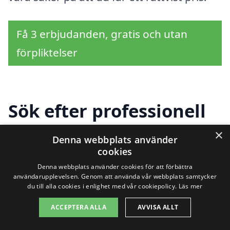
Få 3 erbjudanden, gratis och utan
förpliktelser
Sök efter professionell
gräsklippning i andra
×
Denna webbplats använder
cookies
städer nära Trollhättan
Denna webbplats använder cookies för att förbättra
användarupplevelsen. Genom att använda vår webbplats samtycker
du till alla cookies i enlighet med vår cookiepolicy.
Läs mer
Att hitta en pålitlig och professionell tjänst
ACCEPTERA ALLA
AVVISA ALLT
för
gräsklippning i Trollhättan
behöver