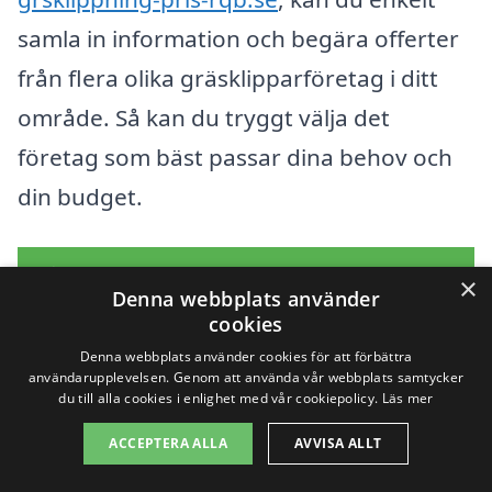
samla in information och begära offerter
från flera olika gräsklipparföretag i ditt
område. Så kan du tryggt välja det
företag som bäst passar dina behov och
din budget.
Få 3 erbjudanden, gratis och utan
×
Denna webbplats använder
förpliktelser
cookies
Denna webbplats använder cookies för att förbättra
användarupplevelsen. Genom att använda vår webbplats samtycker
du till alla cookies i enlighet med vår cookiepolicy.
Läs mer
Sök efter en
ACCEPTERA ALLA
AVVISA ALLT
professionell för