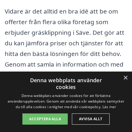
Vidare är det alltid en bra idé att be om
offerter från flera olika företag som
erbjuder gräsklippning i Säve. Det gör att
du kan jämföra priser och tjänster för att
hitta den bästa lösningen för ditt behov.
Genom att samla in information och med
hjälp av vår plattform kan du enkelt fatta
×
Denna webbplats använder
ett informerat beslut och få en
cookies
gräsklippning som uppfyller dina
Denna webbplats använder cookies för att förbättra
användarupplevelsen. Genom att använda vår webbplats samtycker
förväntningar, utan att spräcka budgeten.
du till alla cookies i enlighet med vår cookiepolicy.
Läs mer
ACCEPTERA ALLA
AVVISA ALLT
Få 3 erbjudanden, gratis och utan