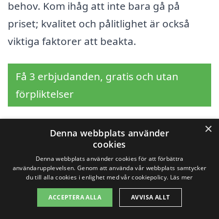
behov. Kom ihåg att inte bara gå på
priset; kvalitet och pålitlighet är också
viktiga faktorer att beakta.
Få 3 erbjudanden, gratis och utan
förpliktelser
×
Denna webbplats använder
Sök efter en
cookies
Denna webbplats använder cookies för att förbättra
professionell för
användarupplevelsen. Genom att använda vår webbplats samtycker
du till alla cookies i enlighet med vår cookiepolicy.
Läs mer
gräsklippning i andra
ACCEPTERA ALLA
AVVISA ALLT
städer nära Västra