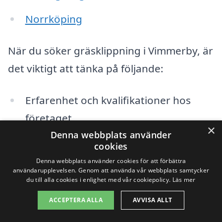
Norrköping
När du söker gräsklippning i Vimmerby, är
det viktigt att tänka på följande:
Erfarenhet och kvalifikationer hos
företaget
×
Denna webbplats använder
Kundrecensioner och omdömen
cookies
Denna webbplats använder cookies för att förbättra
Priser och erbjudanden
användarupplevelsen. Genom att använda vår webbplats samtycker
du till alla cookies i enlighet med vår cookiepolicy.
Läs mer
Tillgänglighet och service
ACCEPTERA ALLA
AVVISA ALLT
Typ av gräsklippning som erbjuds – allt